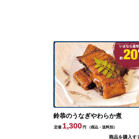
鈴恭のうなぎやわらか煮
1,300
定価
円
（税込・送料別）
商品を購入す