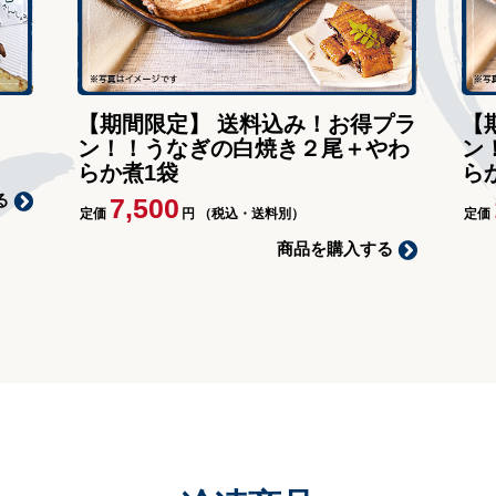
【期間限定】 送料込み！お得プラ
【
ン！！うなぎの白焼き２尾＋やわ
ン
らか煮1袋
ら
る
7,500
定価
円
（税込・送料別）
定価
商品を購入する