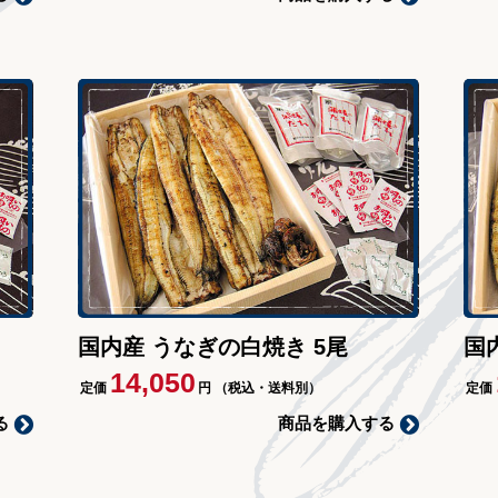
国内産 うなぎの白焼き 5尾
国
14,050
定価
円
（税込・送料別）
定価
る
商品を購入する