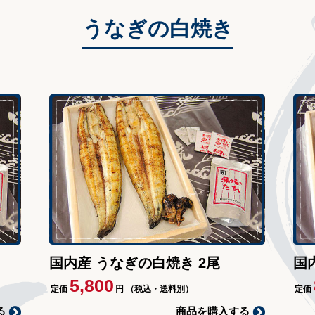
うなぎの白焼き
国内産 うなぎの白焼き 2尾
国
5,800
定価
円
（税込・送料別）
定価
る
商品を購入する