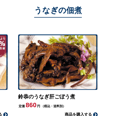
うなぎの佃煮
鈴恭のうなぎ肝ごぼう煮
860
定価
円
（税込・送料別）
る
商品を購入する