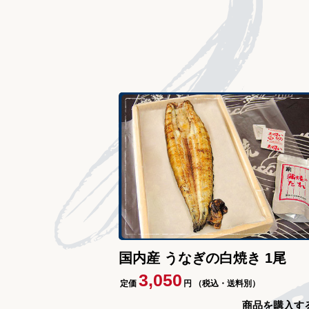
国内産 うなぎの白焼き 1尾
3,050
定価
円
（税込・送料別）
商品を購入す