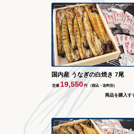
国内産 うなぎの白焼き 7尾
19,550
定価
円
（税込・送料別）
商品を購入す