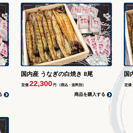
国内産 うなぎの白焼き 8尾
国
22,300
定価
円
（税込・送料別）
定価
る
商品を購入する