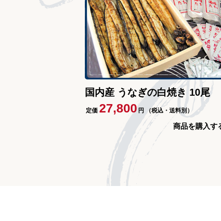
国内産 うなぎの白焼き 10尾
27,800
定価
円
（税込・送料別）
商品を購入す