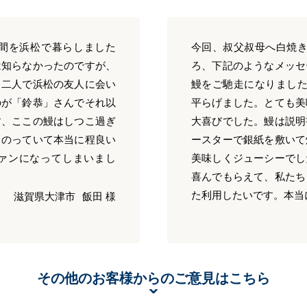
年間を浜松で暮らしました
今回、叔父叔母へ白焼き
は知らなかったのですが、
ろ、下記のようなメッセ
と二人で浜松の友人に会い
鰻をご馳走になりました
のが「鈴恭」さんでそれ以
平らげました。とても美
す、ここの鰻はしつこ過ぎ
大喜びでした。鰻は説明
ものっていて本当に程良い
ースターで銀紙を敷いて
ァンになってしまいまし
美味しくジューシーでし
喜んでもらえて、私たち
た利用したいです。本当
滋賀県大津市
飯田 様
その他のお客様からのご意見はこちら